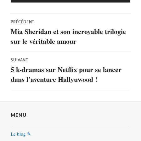
Navigation
PRÉCÉDENT
de
Mia Sheridan et son incroyable trilogie
Article
précédent :
sur le véritable amour
l’article
SUIVANT
5 k-dramas sur Netflix pour se lancer
Article
Suivant:
dans l’aventure Hallyuwood !
MENU
Le blog ✎