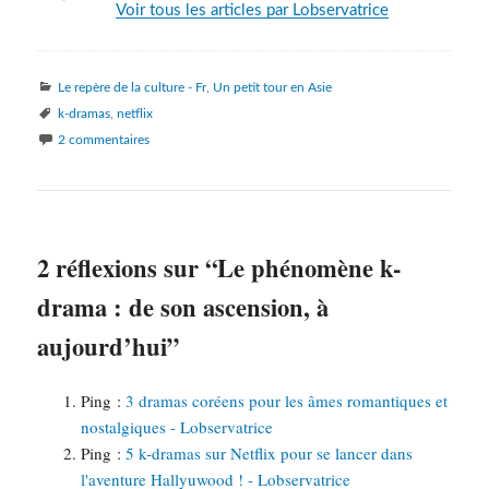
Voir tous les articles par Lobservatrice
Catégories
Le repère de la culture - Fr
,
Un petit tour en Asie
Mots-
k-dramas
,
netflix
clés
2 commentaires
2 réflexions sur “Le phénomène k-
drama : de son ascension, à
aujourd’hui”
Ping :
3 dramas coréens pour les âmes romantiques et
nostalgiques - Lobservatrice
Ping :
5 k-dramas sur Netflix pour se lancer dans
l'aventure Hallyuwood ! - Lobservatrice