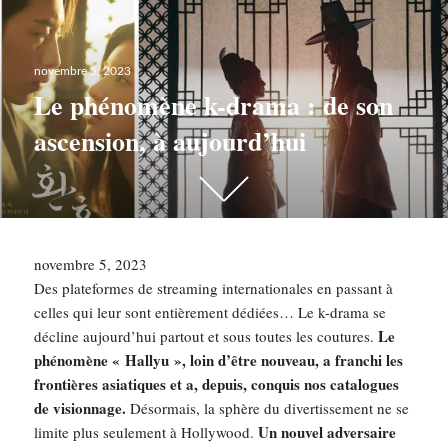
Publié
novembre 5, 2023
le
Le phénomène k-drama : de son
ascension, à aujourd’hui
Scroll
down
to
see
novembre 5, 2023
more
Des plateformes de streaming internationales en passant à
content
celles qui leur sont entièrement dédiées… Le k-drama se
Le
décline aujourd’hui partout et sous toutes les coutures.
phénomène « Hallyu », loin d’être nouveau, a franchi les
frontières asiatiques et a, depuis, conquis nos catalogues
de visionnage.
Désormais, la sphère du divertissement ne se
Un nouvel adversaire
limite plus seulement à Hollywood.