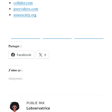
collider.com
jeuxvideos.com
asiasociety.org
Share on
Post on X
Facebook
Follow us
Partager :
Facebook
X
J’aime ça :
chargement…
PUBLIÉ PAR
Lobservatrice