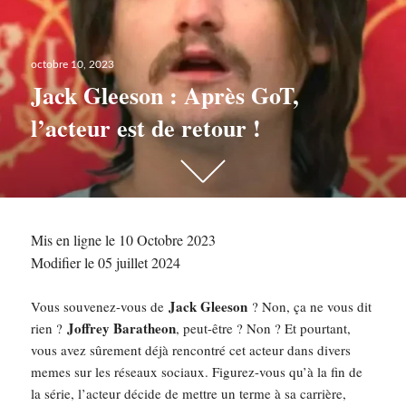
Publié
octobre 10, 2023
le
Jack Gleeson : Après GoT,
l’acteur est de retour !
Scroll
down
to
see
Mis en ligne le 10 Octobre 2023
more
Modifier le 05 juillet 2024
content
Jack Gleeson
Vous souvenez-vous de
? Non, ça ne vous dit
Joffrey Baratheon
rien ?
, peut-être ? Non ? Et pourtant,
vous avez sûrement déjà rencontré cet acteur dans divers
memes sur les réseaux sociaux. Figurez-vous qu’à la fin de
la série, l’acteur décide de mettre un terme à sa carrière,