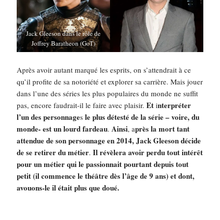
Jack Gleeson dans le rôle de
Joffrey Baratheon (GoT)
Après avoir autant marqué les esprits, on s’attendrait à ce
qu’il profite de sa notoriété et explorer sa carrière. Mais jouer
dans l’une des séries les plus populaires du monde ne suffit
Et
nterpréter
pas, encore faudrait-il le faire avec plaisir.
i
l’un des personnage
le plus détesté de la série – voire, du
s
monde- est un lourd fardeau
Ainsi
près la mort tant
.
, a
attendue de son personnage en 2014, Jack Gleeson décide
de se retirer du métier
Il
révèlera avoir perdu tout intérêt
.
pour un métier qui le passionnait pourtant depuis tout
petit (il commence le théâtre dès l’âge de 9 ans) et dont,
avouons-le il était plus que doué.