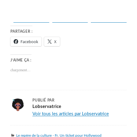
Share on
Post on X
Facebook
Follow us
PARTAGER :
Facebook
X
J’AIME ÇA :
chargement…
PUBLIÉ PAR
Lobservatrice
Voir tous les articles par Lobservatrice
Catégories
Le repère de la culture - Fr
,
Un ticket pour Hollywood