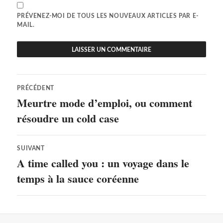
PRÉVENEZ-MOI DE TOUS LES NOUVEAUX ARTICLES PAR E-
MAIL.
Navigation
PRÉCÉDENT
de
Meurtre mode d’emploi, ou comment
Article
précédent :
résoudre un cold case
l’article
SUIVANT
A time called you : un voyage dans le
Article
Suivant:
temps à la sauce coréenne