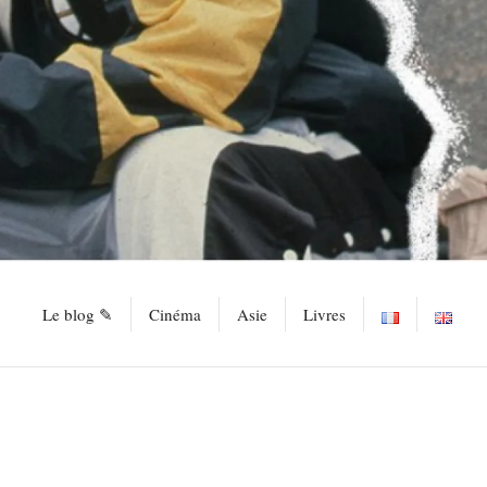
Le blog ✎
Cinéma
Asie
Livres