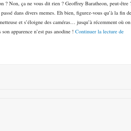
 ? Non, ça ne vous dit rien ? Geoffrey Baratheon, peut-être 
r passé dans divers memes. Eh bien, figurez-vous qu’à la fin de
metteuse et s’éloigne des caméras… jusqu’à récemment où on le
Jac
ais son apparence n’est pas anodine !
Continuer la lecture de
Gle
:
Apr
Go
l’a
est
r
de
ret
!