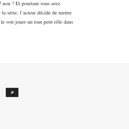
? non ? Et pourtant vous avez
 la série, l’acteur décide de mettre
 voit jouer un tout petit rôle dans
k
eson
ès
T,
cteur
🔎
our