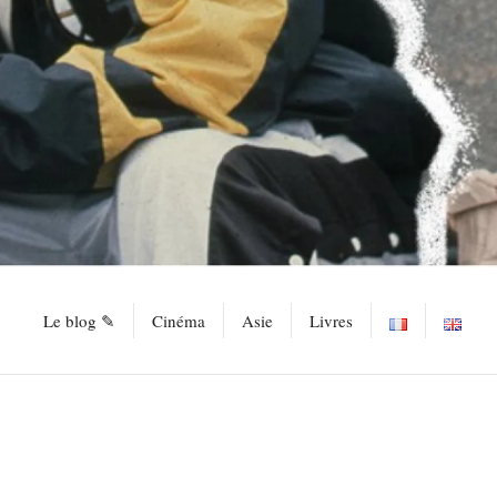
Le blog ✎
Cinéma
Asie
Livres