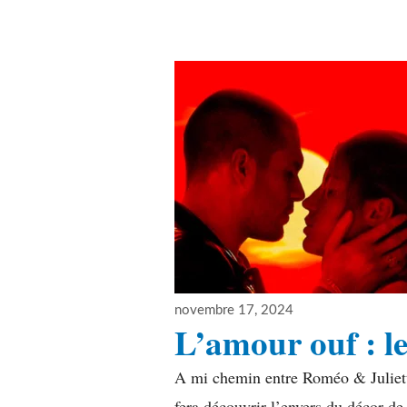
Publié
novembre 17, 2024
le
L’amour ouf : l
A mi chemin entre Roméo & Juliette
fera découvrir l’envers du décor d