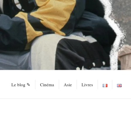
Le blog ✎
Cinéma
Asie
Livres