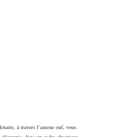
taire, à travers l’amour ouf, vous
e décennie, dans un cadre chaotique