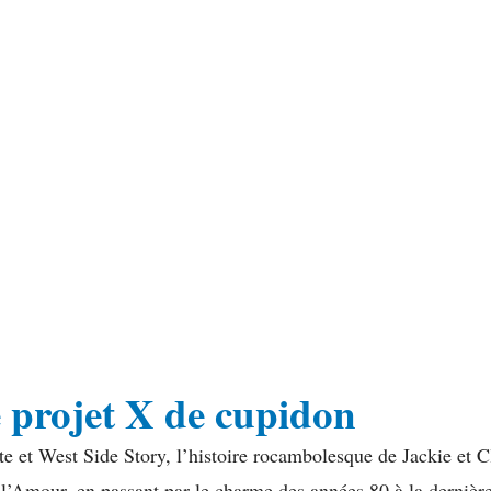
e projet X de cupidon
 et West Side Story, l’histoire rocambolesque de Jackie et Clo
e l’Amour, en passant par le charme des années 80 à la dernièr