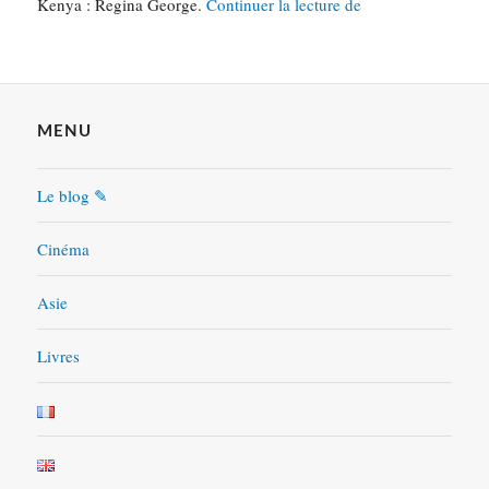
Lolita
Kenya : Regina George.
Continuer la lecture de
malgré
moi
:
Pink
MENU
is
the
new
Le blog ✎
black
Cinéma
Asie
Livres